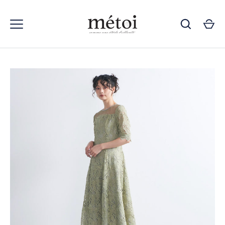
コ
ン
テ
ン
ツ
ス
キ
ッ
プ