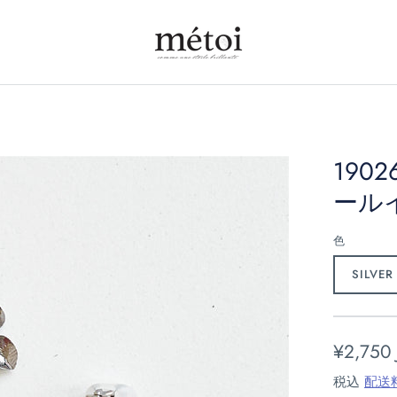
190
ール
色
SILVER
¥2,750 
税込
配送