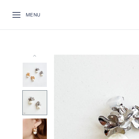
コ
ン
MENU
テ
ン
ツ
ス
キ
ッ
プ