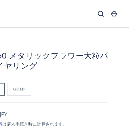
260 メタリックフラワー大粒パ
イヤリング
GOLD
JPY
料
は購入手続き時に計算されます。