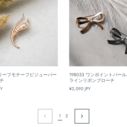
22 リーフモチーフビジューパー
198033 ワンポイントパー
チ
ラインリボンブローチ
PY
¥2,090 JPY
1
2
前
次
の
の