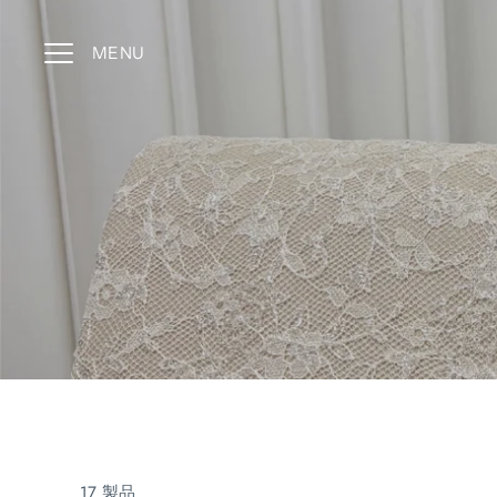
コ
ン
MENU
テ
ン
ツ
ス
キ
ッ
プ
17 製品