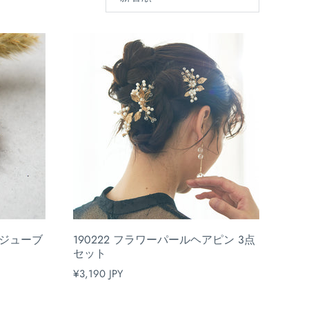
び
替
え
ビジューブ
190222 フラワーパールヘアピン 3点
セット
¥3,190 JPY